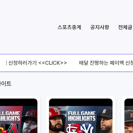
스포츠중계
공지사항
전체글
청하러가기 <<CLICK>>
매달 진행하는 페이백 신청하러가
라이트