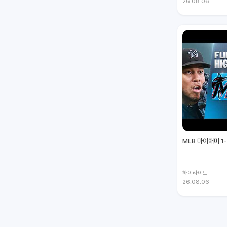
26.08.06
MLB 마이애미 1
하이라이트
26.08.06