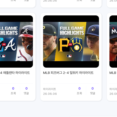
조회
댓글
조회
댓글
26.08.06
26.0
-4 애틀랜타 하이라이트
MLB 피츠버그 2-4 밀워키 하이라이트
MLB
0
0
0
0
하이라이트
하이
조회
댓글
조회
댓글
26.08.06
26.0