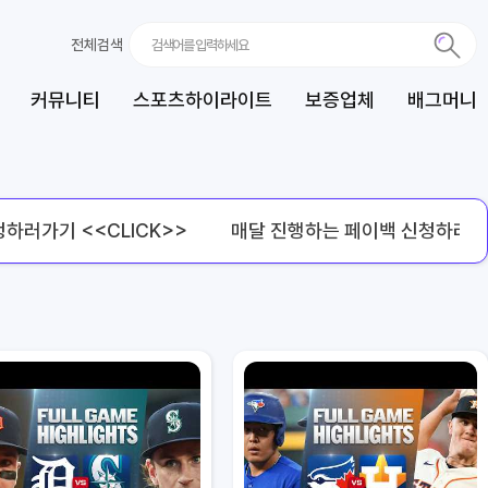
전체검색
커뮤니티
스포츠하이라이트
보증업체
배그머니
기 <<CLICK>>
매달 진행하는 페이백 신청하러가기 <<