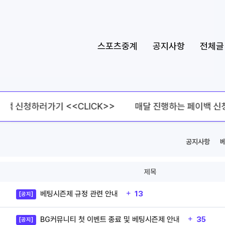
스포츠중계
공지사항
전체글
 신청하러가기 <<CLICK>>
매달 진행하는 페이백 신청하
공지사항
제목
베팅시즌제 규정 관련 안내
13
[공지]
BG커뮤니티 첫 이벤트 종료 및 베팅시즌제 안내
35
[공지]