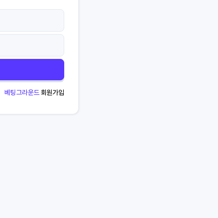
베팅그라운드
회원가입