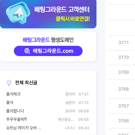
3771
3770
3769
전체 최신글
3768
출석체크
형이야
07:21
출석
설윤아
07:13
3767
출석합니다
포리야
06:58
추우우울썩!!!
계산동강태공
06:55
3766
슈트님 레이캬 오버 ㅅㅅㅅㅅㅅㅅㅅㅅㅅㅅㅅㅅㅅㅅ
나나나
06:43