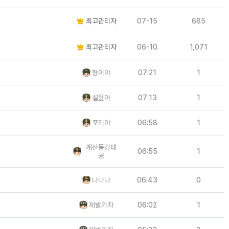
최고관리자
07-15
685
최고관리자
06-10
1,071
형이야
07:21
1
설윤아
07:13
1
포리야
06:58
1
계산동강태
06:55
1
공
나나나
06:43
0
제발가자
06:02
1