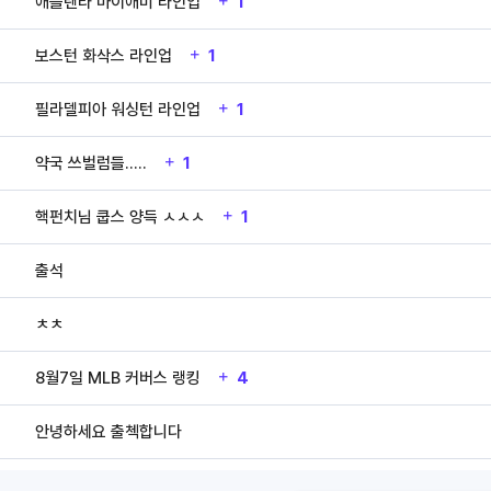
애틀랜타 마이애미 라인업
1
보스턴 화삭스 라인업
1
필라델피아 워싱턴 라인업
1
약국 쓰벌럼들.....
1
핵펀치님 쿱스 양득 ㅅㅅㅅ
1
출석
ㅊㅊ
8월7일 MLB 커버스 랭킹
4
안녕하세요 출첵합니다