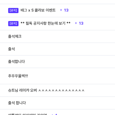
배그 x S 콜라보 이벤트
13
[공지]
** 필독 공지사항 한눈에 보기 **
13
[공지]
출석체크
출석
출석합니다
추우우울썩!!!
슈트님 레이캬 오버 ㅅㅅㅅㅅㅅㅅㅅㅅㅅㅅㅅㅅㅅㅅ
출석 합니다