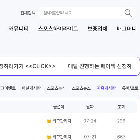
전체검색
커뮤니티
스포츠하이라이트
보증업체
배그머니
러가기 <<CLICK>>
매달 진행하는 페이백 신청하러가기 <
베그이벤트
패널게시판
스포츠분석
스포츠뉴스
자유게시판
유머/포토
글쓴이
날짜
조회
최고관리자
07-24
296
최고관리자
07-21
667