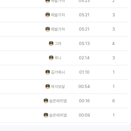
제발가자
05:23
2
제발가자
05:21
3
제발가자
05:21
3
그려
05:13
4
루니
02:14
3
길가메시
01:10
1
제석보살
00:54
1
슬픈레퀴엠
00:16
6
슬픈레퀴엠
00:09
1